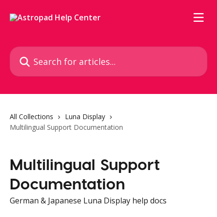
Skip to main content
Search for articles...
All Collections
Luna Display
Multilingual Support Documentation
Multilingual Support
Documentation
German & Japanese Luna Display help docs