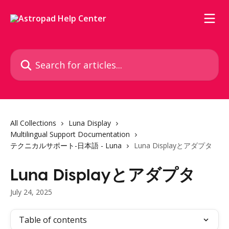
Skip to main content
Search for articles...
All Collections
Luna Display
Multilingual Support Documentation
テクニカルサポート-日本語 - Luna
Luna Displayとアダプタ
Luna Displayとアダプタ
July 24, 2025
Table of contents